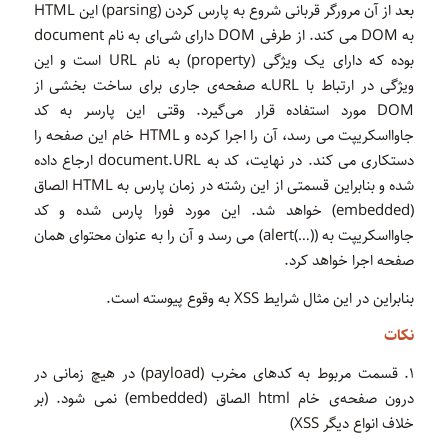
بعد از آن مرورگر قربانی شروع به پارس کردن (parsing) این HTML
به DOM می کند. از طرفی DOM دارای شی‌ای به نام document
بوده که دارای یک ویژگی (property) به نام URL است و این
ویژگی در ارتباط با URLـه صفحه‌ی جاری برای ساخت بخشی از
DOM مورد استفاده قرار می‌گیرد. وقتی این پارسر به کد
جاوااسکریپت می رسد، آن را اجرا کرده و HTML خام این صفحه را
دستکاری می کند. در نهایت، کد به document.URL ارجاع داده
شده و بنابراین قسمتی از این رشته در زمان پارس به HTML الصاق
(embedded) خواهد شد. این مورد فورا پارس شده و کد
جاوااسکریپت به ((…)alert) می رسد و آن را به عنوان محتوای همان
صفحه اجرا خواهد کرد.
بنابراین در این مثال شرایط XSS به وقوع پیوسته است.
نکات
۱. قسمت مربوط به کدهای مخرب (payload) در هیچ زمانی در
درون صفحه‌ی خام html الصاق (embedded) نمی شود. (بر
خلاف انواع دیگر XSS)