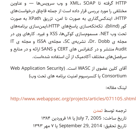
HTTP گرفته تا XML، SOAP و وب سرویس‌ها — و عناوین
مختلفی را مورد بررسی قرار داده است از جمله قاچاق درخواست‌های
HTTP، ایندکس‌گذاری به صورت نا امن، تزریق XPath به صورت
کور (blind)، تکه‌‌تکه‌سازی پاسخ‌های HTTP،‌ایمن‌سازی برنامه‌های
تحت وب NET. مسموم‌سازی کوکی‌ها، XSS و غیره. کارهای وی در
مجله ی Dr. Dobb، نشریه‌ی SC، مجله‌ی ISSA و مجله ی IT
Audit منتشر و در کنفرانس های CERT و SANS ارائه و در منابع و
سرفصل‌های مختلف آکادمیک از آن استفاده شده‌است.
آقای کلین عضوی از WASC است. (Web Application Security
Consortium یا کنسرسیوم امنیت برنامه های تحت وب)
لینک مقاله:
http://www.webappsec.org/projects/articles/071105.shtml
ترجمه توسط
تمدن
تاریخ ساخت: July 7, 2005 یا ۱۸ فروردین ۱۳۸۴
تاریخ تحقیق: September 29, 2014 یا ۷ مهر ۱۳۹۳