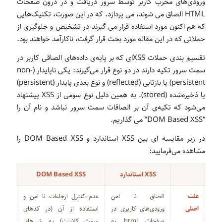
ورودی‌های مخرب کاربر توسط سرور دریافت و در درون صفحات
HTML الصاق می شوند، می پردازد. که در این صورت، تکنیک‌هایی
که هم اکنون مورد استفاده قرار می گیرند در تشخیص و جلوگیری از
حملاتی که در این مقاله مورد بحث قرار گرفت،‌ ناکارآمد خواهند بود.
تقسیم بندی حملات XSSای که بر پایه‌ی داده‌های الصاقی کاربر در
سمت سرور تکیه دارند در دو نوع قرار می‌گیرند: یکی ناپایدار (non-
persistent) یا بازتابی (reflected) و نوع بعدی پایدار (persistent)
یا ذخیره‌شده (stored). به همین دلیل نوع سومی از XSS پیشنهاد
می‌شود که تکیه‌ی آن بر الصاقات سمت سرور نباشد و نام آن را
“DOM Based XSS” می گذاریم.
در زیر مقایسه ای بین XSS استاندارد و DOM Based XSS را
مشاهده می‌فرمایید:
XSS استاندارد
DOM Based XSS
علت
الصاق نا امن
عدم کنترل ارجاعات نا امن و
اصلی
ورودی‌های کاربری در
استفاده از آن (در کدهای
صفحات html به
سمت کلاینت) به شی‌های