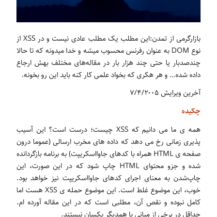
بازارگرمی از تمدن:این مطلب یک مطلب عادی نیست و در XSS از
نوع DOM به عنوان رفرنس محسوب میشه و خدا میدونه که تا حالا
چندصدبار یا حتی چند هزار بار در مقاله‌های مختلف بهش ارجاع
داده شده… و هر هکری که بخواد علمی کار کنه باید این رو بخونه.
آخرین ویرایش ۷/۴/۲۰۰۵
چکیده
همه ی ما می دانیم که XSS چیست؛ درست است؟ این آسیب
پذیری زمانی رخ می دهد که داده های مخرب ارسالی (عموما درون
صفحه ی HTML همراه با کدهای جاوااسکریپت) به برنامه بازگردانده
شده و جزو محتوای HTML چاپ شود که در این صورت، این
چاپ‌شدن به معنای اجرای کدهای جاوااسکریپت نیز خواهد بود.
خوب، این موضوع غلط است. این موضوع حمله ی XSS هست اما
کامل نبوده و نقص آن،‌ مطلبی است که در این مقاله آورده ام.
حداقل در برخی از مبانی با همدیگر یکسان نیستند.