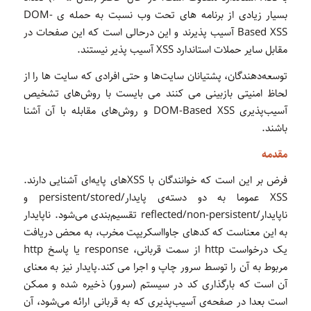
بسیار زیادی از برنامه های تحت وب نسبت به حمله ی DOM-
Based XSS آسیب پذیرند و این درحالی است که این صفحات در
مقابل سایر حملات استاندارد XSS آسیب پذیر نیستند.
توسعه‌دهندگان، پشتیانان سایت‌ها و حتی افرادی که سایت ها را از
لحاظ امنیتی بازبینی می کنند می بایست با روش‌های تشخیص
آسیب‌پذیری DOM-Based XSS و روش‌های مقابله با آن آشنا
باشند.
مقدمه
فرض بر این است که خوانندگان با XSSهای پایه‌ای آشنایی دارند.
XSS عموما به دو دسته‌ی پایدار/persistent/stored و
ناپایدار/reflected/non-persistent تقسیم‌بندی می‌‌شود. ناپایدار
به این معناست که کدهای جاوااسکریپت مخرب، به محض دریافت
یک درخواست http از سمت قربانی، response یا پاسخ http
مربوط به آن را توسط سرور چاپ و اجرا می کند.پایدار نیز به معنای
آن است که بارگذاری کد در سیستم (سرور) ذخیره شده و ممکن
است بعدا در صفحه‌ی آسیب‌پذیری که به قربانی ارائه می‌شود، آن