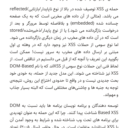
حمله ی XSS توصیف شده در بالا از نوع ناپایدار/بازتابی/reflected
می باشد. (مثالی از آن داده های مخربی است که به یک صفحه
چسانده شده (embedded) و بلافاصله توسط مرورگر و بعد از
درخواست بازگردانده می شود.) یا از نوع پایدار/ذخیره‌شده/stored
است که در آن داده های مخرب در زمان دیگری بازگردانده می شود.
اما نوع سومی از حملات XSS نیز وجود دارد که در وهله ی اول
مبتنی بر ارسال داده های مخرب به سرور نیست! ممکن است
بگویید این تعریف با آنچه که از قبل می دانستیم در تناقض است. از
لحاظ فنی این حملات نوع سومی از XSSاند که با نام DOM-Based
XSS نیز شناخته می شوند. این مدل جدید از حمله، به خودی خود
بحث جدیدی نیست و در واقع تا حدودی اختراع این روش، نتیجه‌ی
توجه به جنبه ها و چاشنی‌های مختلفی است که البته بسیار جذاب
و مهم‌اند.
توسعه دهندگان و برنامه نویسان برنامه ها باید نسبت به DOM
Based XSS شناخت پیدا کنند. چرا که این حمله به عنوان تهدیدی
برای برنامه های تحت وب شناخته شده و شرایط به وجود آمدن آن
با XSS استاندارد متفاوت است. در حال حاضر (سال ۲۰۰۵) تعداد