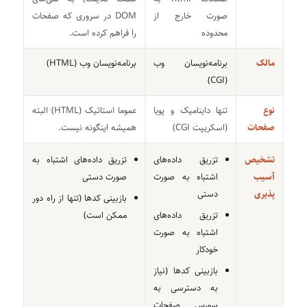
صورت خارج از
DOM در سروری که صفحات
محدوده
را فراهم کرده‌ است.
مالک
برنامه‌نویسان وب
برنامه‌نویسان وب (HTML)
(CGI)
نوع
تنها داینامیک و پویا
عموما استاتیک (HTML) البته
صفحات
(اسکریپت CGI)
همیشه اینگونه نیست.
تشخیص
تزریق داده‌های
تزریق داده‌های اشتباه به
آسیب
اشتباه به صورت
صورت دستی
پذیری
دستی
بازبینی کدها (تنها از راه دور
تزریق داده‌های
ممکن است)
اشتباه به صورت
خودکار
بازبینی کد‌ها (نیاز
به دسترسی به
سورس صفحات