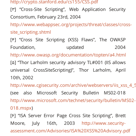
http://crypto.stanford.edu/cs155/CSS.pdf
[۳] “Cross-Site Scripting”, Web Application Security
Consortium, February 23rd, 2004
http://www.webappsec.org/projects/threat/classes/cross-
site_scripting.shtml
[۴] “Cross Site Scripting (XSS) Flaws”, The OWASP
Foundation, updated 2004
http://www.owasp.org/documentation/topten/a4.html
[۵] “Thor Larholm security advisory TL#001 (IIS allows
universal CrossSiteScripting)”, Thor Larholm, April
10th, 2002
http://www.cgisecurity.com/archive/webservers/iis_xss_4_
(see also Microsoft Security Bulletin MS02-018
http://www.microsoft.com/technet/security/bulletin/MS02-
018.mspx
)
[۶] “ISA Server Error Page Cross Site Scripting”, Brett
Moore, July 16th, 2003
http://www.security-
assessment.com/Advisories/ISA%20XSS%20Advisory.pdf