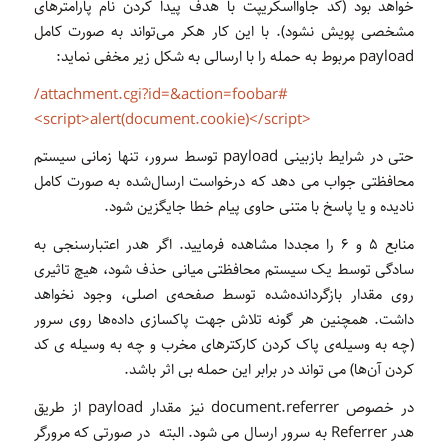
خواهد بود (کد جاوااسکریپت با هدف پیدا کردن نام پارامترهای
مشخصی پویش نشود). با این کار هکر می‌تواند به صورت کامل
payload مربوط به حمله را با ارسالی به شکل زیر مخفی نماید:
/attachment.cgi?id=&action=foobar#
<script>alert(document.cookie)</script>
حتی در شرایط بازبینی payload توسط سرور، تنها زمانی سیستم
محافظتی جواب می دهد که درخواست ارسال‌شده به صورت کامل
نادیده و یا پاسخ با متنی حاوی پیام خطا جایگزین شود.
منابع ۵ و ۶ را مجددا مشاهده فرمایید. اگر هدر اعتبارسنجی به
سادگی توسط یک سیستم محافظتی میانی حذف شود، هیچ تاثیری
روی مقدار بازگردانده‌شده توسط صفحه‌ی اصلی، وجود نخواهد
داشت. همچنین هر گونه تلاش جهت پاکسازی داده‌ها روی سرور
(چه به وسیله‌ی پاک کردن کارکترهای مخرب و چه به وسیله ی کد
کردن آن‌ها) می تواند در برابر این حمله بی اثر باشد.
در خصوص document.referrer نیز مقدار payload از طریق
هدر Referrer به سرور ارسال می شود. البته در صورتی که مرورگر