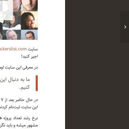
رخنه‌ای به نام VENOM: هک دیتاسنتر به
روش خیلی سخت!...
سایت
ackerslist.com
اجیر کنید!
در معرفی این سایت اوم
ما به دنبال این
کنیم.
این سایت ثبت‌نام کردند
نرخ رشد تعداد پروژه ها
مشهور میشه و باید نگرا