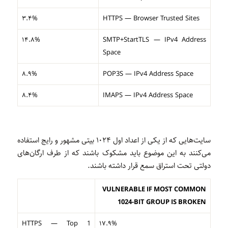
۳.۴%
HTTPS — Browser Trusted Sites
۱۴.۸%
SMTP+StartTLS — IPv4 Address
Space
۸.۹%
POP3S — IPv4 Address Space
۸.۴%
IMAPS — IPv4 Address Space
سایت‌هایی که از یکی از اعداد اول ۱۰۲۴ بیتی مشهور و رایج استفاده
می‌کنند به این موضوع باید مشکوک باشند که از طرف ارگان‌های
دولتی تحت استراق سمع قرار داشته باشند.
VULNERABLE IF MOST COMMON
1024-BIT GROUP IS BROKEN
HTTPS — Top 1
۱۷.۹%