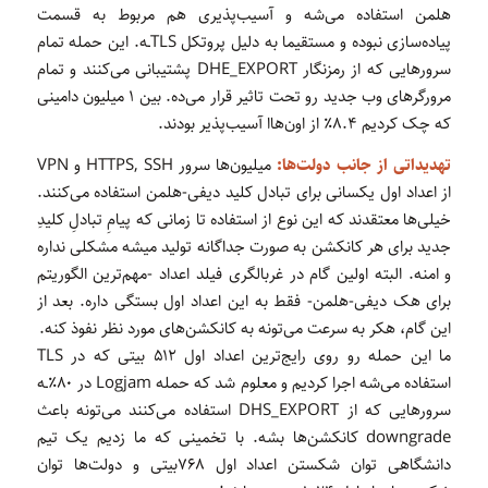
هلمن استفاده می‌شه و آسیب‌پذیری هم مربوط به قسمت
پیاده‌سازی نبوده و مستقیما به دلیل پروتکل TLSـه. این حمله تمام
سرورهایی که از رمزنگار DHE_EXPORT پشتیبانی می‌کنند و تمام
مرورگرهای وب جدید رو تحت تاثیر قرار می‌ده. بین ۱ میلیون دامینی
که چک کردیم ۸.۴٪ از اون‌هاا آسیب‌پذیر بودند.
تهدیداتی از جانب دولت‌ها:
میلیون‌ها سرور HTTPS, SSH و VPN
از اعداد اول یکسانی برای تبادل کلید دیفی-هلمن استفاده می‌کنند.
خیلی‌ها معتقدند که این نوع از استفاده تا زمانی که پیامِ تبادلِ کلیدِ
جدید برای هر کانکشن به صورت جداگانه تولید میشه مشکلی نداره
و امنه. البته اولین گام در غربالگری فیلد اعداد -مهم‌ترین الگوریتم
برای هک دیفی-هلمن- فقط به این اعداد اول بستگی داره. بعد از
این گام، هکر به سرعت می‌تونه به کانکشن‌های مورد نظر نفوذ کنه.
ما این حمله رو روی رایج‌ترین اعداد اول ۵۱۲ بیتی که در TLS
استفاده می‌شه اجرا کردیم و معلوم شد که حمله Logjam در ۸۰٪ـه
سرورهایی که از DHS_EXPORT استفاده می‌کنند می‌تونه باعث
downgrade کانکشن‌ها بشه. با تخمینی که ما زدیم یک تیم
دانشگاهی توان شکستن اعداد اول ۷۶۸بیتی و دولت‌ها توان