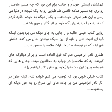
کهکشان نیستی خوندم و جالب برام این بود که چه مسیر ملاصدرا
رو بری چه مسیر علامه قاضی طباطبایی رو به یک نتیجه در دنیا می
رسی و اون هم صوفی خوندنته… و یکبار دیگه به خودم تاکید کردم
که نباید حرف بقیه برای آدم ذره ای اثر گذار و مهم باشه…
روایی کتاب خیلی جالبه و از جایی به جای دیگه می پره بدون اینکه
ذره ای اذیت شی و تازه از این سبک نوشتن حال می کنه. علتش
هم اینه که در نویسنده در خاطرات ملاصدرا حضور داره…
طنازی نادر ابراهیمی هم که فوق العاده است و پر از دیالوگ های
کوبنده ایه که ملاصدرا در جواب به مخالفین میده. جدال هایی که
همیشه پیروز اون ملاصدرا (بخوانیم ذهن نادر ابراهیمی)ـه…
کتاب خیلی خوبی بود که توصیه می کنم خونده شه. البته هنوز در
آثار نادر ابراهیمی من بر جاده های آبی سرخ رو یه جور دیگه ای
پسندیدم….