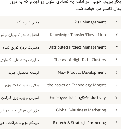
بکار ببریم. خوب در ادامه یه تعدادی عنوان رو آوردم که به مرور
زمان کاملتر هم خواهد شد.
۱
Risk Management
مدیریت ریسک
۲
Knowledge Transfer/Flow of Inn
انتقال دانش / جریان نوآور
۳
Distributed Project Management
مدیریت پروژه توزیع شده
۴
Theory of High Tech. Clusters
نظریه خوشه های تکنولوژی
۵
New Product Development
توسعه محصول جدید
۶
the basics on Technology Mngmt
مبانی مدیریت تکنولوژی
۷
Employee Training&Productivity
آموزش و بهره وری کارکنان
۸
Global E-Business Marketing
بازاریابی جهانی کسب و کار 
۹
Biotech & Strategic Partnering
بیوتکنولوژی و شراکت راهبر