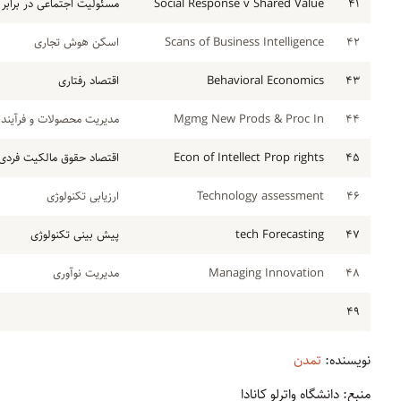
۴۱
Social Response v Shared Value
مسئولیت اجتماعی در برابر
۴۲
Scans of Business Intelligence
اسکن هوش تجاری
۴۳
Behavioral Economics
اقتصاد رفتاری
۴۴
Mgmg New Prods & Proc In
مدیریت محصولات و فرآیند
۴۵
Econ of Intellect Prop rights
اقتصاد حقوق مالکیت فردی
۴۶
Technology assessment
ارزیابی تکنولوژی
۴۷
tech Forecasting
پیش بینی تکنولوژی
۴۸
Managing Innovation
مدیریت نوآوری
۴۹
نویسنده:
تمدن
منبع: دانشگاه واترلو کانادا