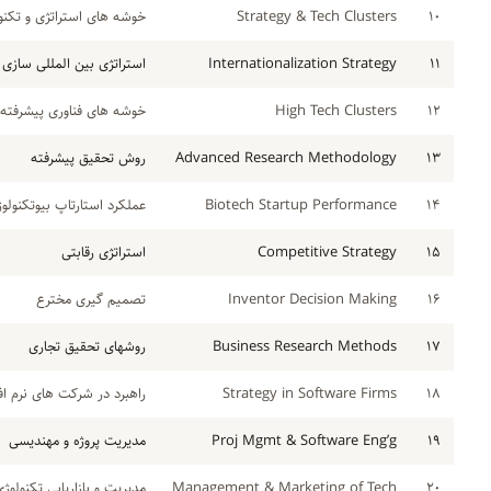
۱۰
Strategy & Tech Clusters
خوشه های استراتژی و تکنو
۱۱
Internationalization Strategy
استراتژی بین المللی سازی
۱۲
High Tech Clusters
خوشه های فناوری پیشرفته
۱۳
Advanced Research Methodology
روش تحقیق پیشرفته
۱۴
Biotech Startup Performance
عملکرد استارتاپ بیوتکنولو
۱۵
Competitive Strategy
استراتژی رقابتی
۱۶
Inventor Decision Making
تصمیم گیری مخترع
۱۷
Business Research Methods
روشهای تحقیق تجاری
۱۸
Strategy in Software Firms
راهبرد در شرکت های نرم اف
۱۹
Proj Mgmt & Software Eng’g
مدیریت پروژه و مهندیسی نر
۲۰
Management & Marketing of Tech
مدیریت و بازاریابی تکنولوژی