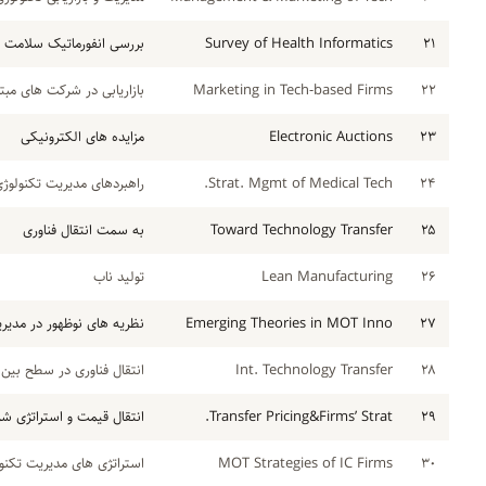
۲۱
Survey of Health Informatics
بررسی انفورماتیک سلامت
۲۲
Marketing in Tech-based Firms
بازاریابی در شرکت های مبتن
۲۳
Electronic Auctions
مزایده های الکترونیکی
۲۴
Strat. Mgmt of Medical Tech.
راهبردهای مدیریت تکنولوژ
۲۵
Toward Technology Transfer
به سمت انتقال فناوری
۲۶
Lean Manufacturing
تولید ناب
۲۷
Emerging Theories in MOT Inno
نظریه های نوظهور در مدیریت
۲۸
Int. Technology Transfer
انتقال فناوری در سطح بین 
۲۹
Transfer Pricing&Firms’ Strat.
انتقال قیمت و استراتژی ش
۳۰
MOT Strategies of IC Firms
استراتژی های مدیریت تکنو