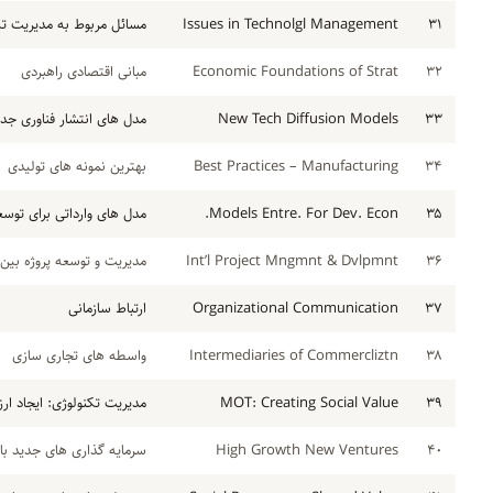
۳۱
Issues in Technolgl Management
مسائل مربوط به مدیریت تک
۳۲
Economic Foundations of Strat
مبانی اقتصادی راهبردی
۳۳
New Tech Diffusion Models
مدل های انتشار فناوری جدی
۳۴
Best Practices – Manufacturing
بهترین نمونه های تولیدی
۳۵
Models Entre. For Dev. Econ.
مدل های وارداتی برای توس
۳۶
Int’l Project Mngmnt & Dvlpmnt
مدیریت و توسعه پروژه بین 
۳۷
Organizational Communication
ارتباط سازمانی
۳۸
Intermediaries of Commercliztn
واسطه های تجاری سازی
۳۹
MOT: Creating Social Value
مدیریت تکنولوژی: ایجاد ار
۴۰
High Growth New Ventures
سرمایه گذاری های جدید با 