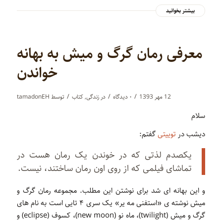
بیشتر بخوانید
معرفی رمان گرگ و میش به بهانه
خواندن
/
/
/
12 مهر 1393
۰ دیدگاه‌
در
زندگی
,
کتاب
توسط
tamadonEH
سلام
دیشب در
توییتی
گفتم:
یکصدم لذتی که در خوندن یک رمان هست در
تماشای فیلمی که از روی اون رمان ساختند،‌ نیست.
و این بهانه ای شد برای نوشتن این مطلب. مجموعه رمان گرگ و
میش نوشته ی «استفنی مه یر» یک سری ۴ تایی است به نام های
گرگ و میش (twilight)، ماه نو (new moon)، کسوف (eclipse) و