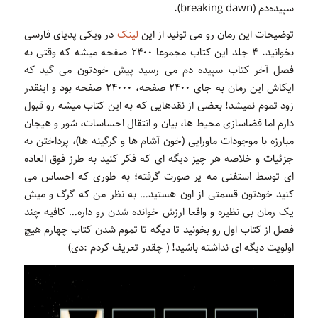
سپیده‌دم (breaking dawn).
توضیحات این رمان رو می تونید از این
لینک
در ویکی پدیای فارسی
بخوانید. ۴ جلد این کتاب مجموعا ۲۴۰۰ صفحه میشه که وقتی به
فصل آخر کتاب سپیده دم می رسید پیش خودتون می گید که
ایکاش این رمان به جای ۲۴۰۰ صفحه، ۲۴۰۰۰ صفحه بود و اینقدر
زود تموم نمیشد! بعضی از نقدهایی که به این کتاب میشه رو قبول
دارم اما فضاسازی محیط ها، بیان و انتقال احساسات، شور و هیجان
مبارزه با موجودات ماورایی (خون آشام ها و گرگینه ها)، پرداختن به
جزئیات و خلاصه هر چیز دیگه ای که فکر کنید به طرز فوق العاده
ای توسط استفنی مه یر صورت گرفته؛ به طوری که احساس می
کنید خودتون قسمتی از اون هستید… به نظر من که گرگ و میش
یک رمان بی نظیره و واقعا ارزش خوانده شدن رو داره… کافیه چند
فصل از کتاب اول رو بخونید تا دیگه تا تموم شدن کتاب چهارم هیچ
اولویت دیگه ای نداشته باشید! ( چقدر تعریف کردم :دی)