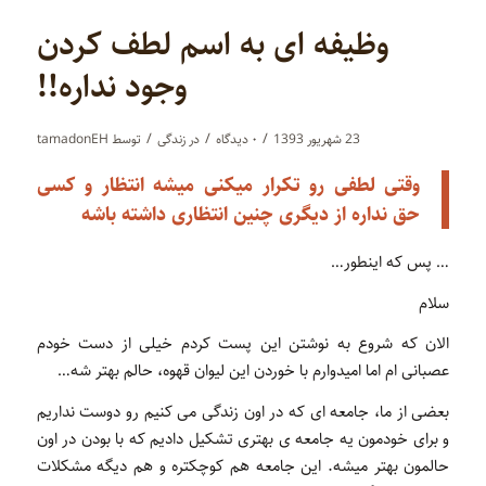
وظیفه ای به اسم لطف کردن
وجود نداره!!
/
/
/
23 شهریور 1393
۰ دیدگاه‌
در
زندگی
توسط
tamadonEH
وقتی لطفی رو تکرار میکنی میشه انتظار و کسی
حق نداره از دیگری چنین انتظاری داشته باشه
… پس که اینطور…
سلام
الان که شروع به نوشتن این پست کردم خیلی از دست خودم
عصبانی ام اما امیدوارم با خوردن این لیوان قهوه، حالم بهتر شه…
بعضی از ما، جامعه ای که در اون زندگی می کنیم رو دوست نداریم
و برای خودمون یه جامعه ی بهتری تشکیل دادیم که با بودن در اون
حالمون بهتر میشه. این جامعه هم کوچکتره و هم دیگه مشکلات