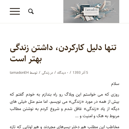
تنها دلیل کارکردن، داشتن زندگی
بهتر است
/
/
/
5 آذر 1393
۰ دیدگاه‌
در
زندگی
توسط
tamadonEH
سلام
روزی که می خواستم این وبلاگ رو راه بندازم به خودم گفتم که
بیش از همه در مورد «زندگی» می نویسم. اما منم مثل خیلی های
دیگه از یاد «زندگی» غافل شدم و شروع کردم به نوشتن مطالب
مربوط به هک و امنیت و …
مخاطب این مطلب هم دختر-پسرهای مجردند و هم اونایی که تازه