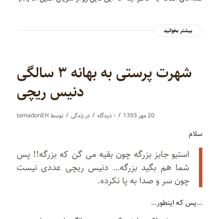
بیشتر بخوانید
شهرت پرستی به بهانه ۳ سالگی
دنیس ریچی
/
/
/
20 مهر 1393
۰ دیدگاه‌
در
زندگی
توسط
tamadonEH
سلام
استیو جابز بزرگه چون بقیه می گن که بزرگه!! پس
شما هم بگید بزرگه… دنیس ریچی عددی نیست
چون سر و صدا به پا نکرده.
…پس که اینطور…