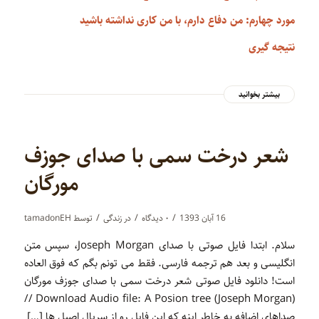
مورد چهارم: من دفاع دارم، با من کاری نداشته باشید
نتیجه گیری
بیشتر بخوانید
شعر درخت سمی با صدای جوزف
مورگان
/
/
/
16 آبان 1393
۰ دیدگاه‌
در
زندگی
توسط
tamadonEH
سلام. ابتدا فایل صوتی با صدای Joseph Morgan، سپس متن
انگلیسی و بعد هم ترجمه فارسی. فقط می تونم بگم که فوق العاده
است! دانلود فایل صوتی شعر درخت سمی با صدای جوزف مورگان
(Download Audio file: A Posion tree (Joseph Morgan //
صداهای اضافه به خاطر اینه که این فایل رو از سریال اصیل ها […]