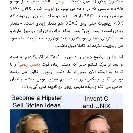
چند روز پیش (۶ مهر) نزدیک سومین سالگرد استیو جابز بود و
9GAG عکسی که در ادامه می بینید رو
توییت
کرد و تا الان ۷۸۷۶
مرتبه ریتوییت و ۴۴۷۲ بار فیو شده! دوستان توییتری می دونند که
۷.9K ریتوییت حتی برای 9GAG هم مقدار زیادی است. «مقدار
زیادی است» یعنی چی؟ یعنی اینکه افراد زیادی این رو قبول دارند و
شاید اکثریتی که این توییت رو دیدند اون رو پسند کردند. مثلا خود
من ریتوییت نکردم اما کاملا قبول داشتم.
اما آیا این موضوع چیزی رو عوض می کنه؟! آیا اگر برگردیم به هفته
ی بعد از مرگ استیو جابز (که میشه زمان فوت
دنیس ریچی
) و با
توجه به اینکه الان خیلی از ما، دنیس ریچی -خالق زبان برنامه
نویسی C و یونیکس- رو میشناسیم چیزی عوض میشه و اتفاق
خاصی می افته و دیگه دنیس ریچی رو نادیده نمی گیریم؟!!!