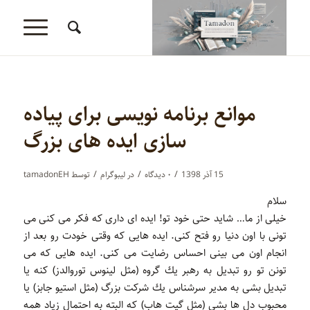
موانع برنامه نويسى براى پياده
سازى ايده هاى بزرگ
/
/
/
15 آذر 1398
۰ دیدگاه‌
در
لیبوگرام
توسط
tamadonEH
سلام
خیلی از ما… شاید حتی خود تو! ایده ای داری كه فكر می كنی می
تونی با اون دنیا رو فتح كنی. ایده هایی كه وقتی خودت رو بعد از
انجام اون می بینی احساس رضایت می كنی. ایده هایی كه می
تونن تو رو تبدیل به رهبر یك گروه (مثل لینوس توروالدز) كنه یا
تبدیل بشی به مدیر سرشناس یك شركت بزرگ (مثل استیو جابز) یا
محبوب دل ها بشی (مثل گیت هاب) كه البته به احتمال زیاد همه