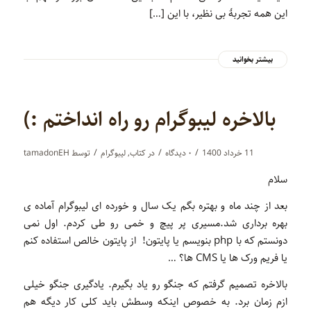
این همه تجربۀ بی نظیر، با این […]
بیشتر بخوانید
بالاخره لیبوگرام رو راه انداختم :)
/
/
/
11 خرداد 1400
۰ دیدگاه‌
در
کتاب
,
لیبوگرام
توسط
tamadonEH
سلام
بعد از چند ماه و بهتره بگم یک سال و خورده ای لیبوگرام
آماده ی
بهره برداری شد.مسیری پر پیچ و خمی رو طی کردم. اول نمی
دونستم که با php بنویسم یا پایتون! از پایتون خالص استفاده کنم
یا فریم ورک ها یا CMS ها؟ …
بالاخره تصمیم گرفتم که جنگو رو یاد بگیرم. یادگیری جنگو خیلی
ازم زمان برد. به خصوص اینکه وسطش باید کلی کار دیگه هم