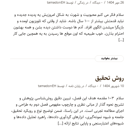
/
/
/
26 مهر 1404
۰ دیدگاه‌
در
زندگی
توسط
tamadonEH
سلام فكر مى كنم محبوبيت و شهرت به شكل امروزيش يه پديده جديده و
نبايد قدمتش بيشتر از ١٠٠ سال باشه. شايد از وقتى كه تلويزيون اومده و
بازيگرا ميشدن الگوى افراد. آدم ها دوست داشتن ديده بشن و همه بهشون
احترام بذارن. خوب طبيعيه كه اون موقع ها رسيدن به يه همچين جايى كار
[…]
بیشتر بخوانید
روش تحقیق
/
/
/
10 شهریور 1404
۰ دیدگاه‌
در
پایان نامه
توسط
tamadonEH
سلام ۳–۱ مقدمه هدف این فصل، تبیین دقیق روش‌شناسی پژوهش و
تشریح نحوه گذار از مبانی نظری و چارچوب مفهومی فصل دوم به طراحی و
اجرای مطالعه تجربی است. در این راستا، ضمن توضیح نوع و رویکرد تحقیق،
جامعه و شیوه نمونه‌گیری، ابزارهای گردآوری داده‌ها، راهبرد تحلیل داده‌ها و
شیوه‌های اعتبارسنجی و پایایی نتایج ارائه […]