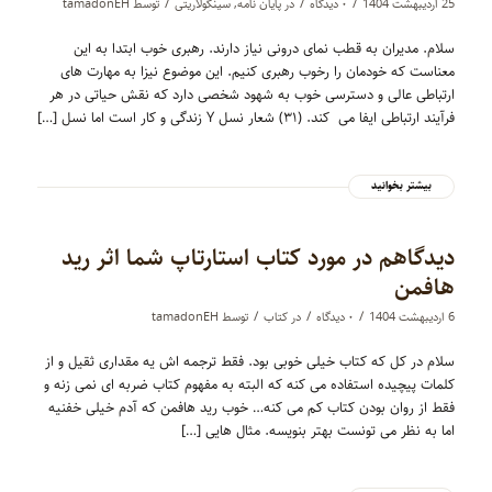
/
/
/
25 اردیبهشت 1404
۰ دیدگاه‌
در
پایان نامه
,
سینگولاریتی
توسط
tamadonEH
سلام. مدیران به قطب نمای درونی نیاز دارند. رهبری خوب ابتدا به این
معناست که خودمان را رخوب رهبری کنیم. این موضوع نیزا به مهارت های
ارتباطی عالی و دسترسی خوب به شهود شخصی دارد که نقش حیاتی در هر
فرآیند ارتباطی ایفا می کند. (۳۱) شعار نسل Y زندگی و کار است اما نسل […]
بیشتر بخوانید
دیدگاهم در مورد کتاب استارتاپ شما اثر رید
هافمن
/
/
/
6 اردیبهشت 1404
۰ دیدگاه‌
در
کتاب
توسط
tamadonEH
سلام در کل که کتاب خیلی خوبی بود. فقط ترجمه اش یه مقداری ثقیل و از
کلمات پیچیده استفاده می کنه که البته به مفهوم کتاب ضربه ای نمی زنه و
فقط از روان بودن کتاب کم می کنه… خوب رید هافمن که آدم خیلی خفنیه
اما به نظر می تونست بهتر بنویسه. مثال هایی […]